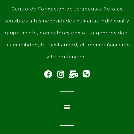
Centro de Formación de terapeutas florales
sensibles a las necesidades humanas individual y
grupalmente, con valores como: La generosidad,
la amabilidad, la familiaridad, el acompañamiento
y la contención.
Curso de Autoformación en el Sistema del DR Bach
Diplomado de Constelaciones Familiares Integrativas con visión Eriksoniana y Terapia Floral
Formación Internacional de Terapeutas Florales en el Sistema del Dr. Bach
Formación de Terapeutas Florales en Esencias del Sistema Transformar
Diplomado en Esencias Florales de Segunda Generación
Primeros Auxilios Florales para Mascotas y sus Humanos